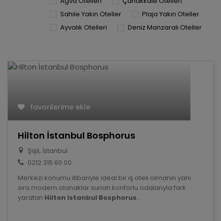
Ağva Otelleri
Çanakkale Otelleri
Sahile Yakın Oteller
Plaja Yakın Oteller
Ayvalık Otelleri
Deniz Manzaralı Oteller
favorilerime ekle
Hilton İstanbul Bosphorus
Şişli, İstanbul
0212 315 60 00
Merkezi konumu itibariyle ideal bir iş oteli olmanın yanı
sıra modern olanaklar sunan konforlu odalarıyla fark
yaratan
Hilton Istanbul Bosphorus
...