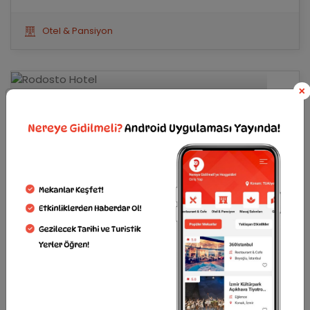
Otel & Pansiyon
×
favorilerime ekle
Rodosto Hotel
Süleymanpaşa , Tekirdağ
0282 263 37 01
1881 yılında inşa edilmiş Rodosto Hotel, ferah odaları ve
merkezi konumu ile ziyaretçilerini ağırlıyor.