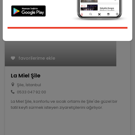
Otel & Pansiyon
favorilerime ekle
La Miel Şile
Şile, İstanbul
0533 047 92 00
La Miel Şile, konforlu ve sıcak ortamı ile Şile'de güzel bir
tatil keyfi sürmek isteyen ziyaretçilerini ağırlıyor.