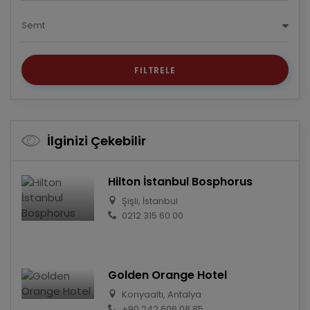
Semt
FILTRELE
İlginizi Çekebilir
Hilton İstanbul Bosphorus
Şişli, İstanbul
0212 315 60 00
Golden Orange Hotel
Konyaaltı, Antalya
+90 242 606 08 85